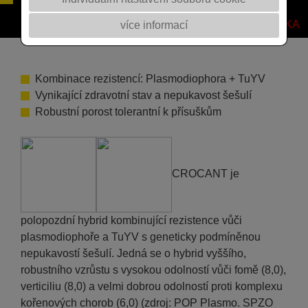
NÁDOROVITOSTI
NOVINKA
více informací
Kombinace rezistencí: Plasmodiophora + TuYV
Vynikající zdravotní stav a nepukavost šešulí
Robustní porost tolerantní k přísuškům
CROCANT je
polopozdní hybrid kombinující rezistence vůči
plasmodiophoře a TuYV s geneticky podmíněnou
nepukavostí šešulí. Jedná se o hybrid vyššího,
robustního vzrůstu s vysokou odolností vůči fomě (8,0),
verticiliu (8,0) a velmi dobrou odolností proti komplexu
kořenových chorob (6,0) (zdroj: POP Plasmo. SPZO