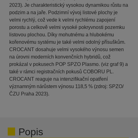
2023). Je charakteristický vysokou dynamikou růstu na
podzim a na jaře. Podzimní vývoj listové plochy je
velmi rychlý, což vede k velmi rychlému zapojení
porostu a celkově velmi vysoké pokryvnosti pozemku
listovou plochou. Díky mohutnému a hlubokému
kořenovému systému je také velmi odolný přísuškům.
CROCANT dosahuje velmi vysokého výnosu semen
na úrovni moderních konvenčních hybridů, což
prokázal v pokusech POP SPZO Plasmo. (viz graf 9) a
také v rámci registračních pokusů COBORU PL.
CROCANT reaguje na intenzifikační opatření
významným nárůstem výnosu 118,5 % (zdroj: SPZO/
ČZU Praha 2023).
Popis