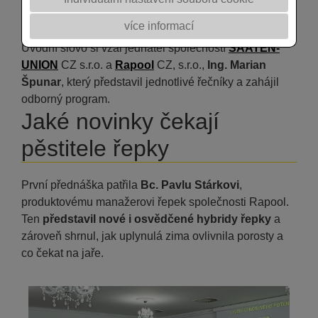
republiky, ale i menší zemědělci a farmáři.
více informací
Úvodní slovo si vzal jednatel společností
SAATEN-
UNION
CZ s.r.o. a
Rapool
CZ, s.r.o.,
Ing. Marian
Špunar
, který představil jednotlivé řečníky a zahájil
odborný program.
Jaké novinky čekají
pěstitele řepky
První přednáška patřila
Bc. Pavlu Stárkovi
,
produktovému manažerovi řepek společnosti Rapool.
Ten
představil nové i osvědčené hybridy řepky
a
zároveň shrnul, jak uplynulá zima ovlivnila porosty a
co čekat na jaře.