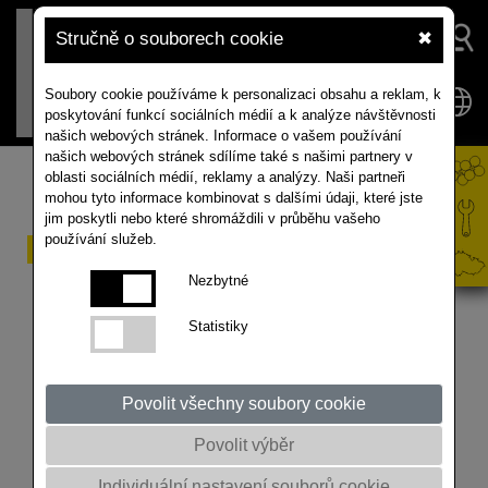
Stručně o souborech cookie
✖
Soubory cookie používáme k personalizaci obsahu a reklam, k
poskytování funkcí sociálních médií a k analýze návštěvnosti
našich webových stránek. Informace o vašem používání
našich webových stránek sdílíme také s našimi partnery v
oblasti sociálních médií, reklamy a analýzy. Naši partneři
mohou tyto informace kombinovat s dalšími údaji, které jste
jim poskytli nebo které shromáždili v průběhu vašeho
používání služeb.
Rekordní účast na Jarní
Nezbytné
konferenci potvrdila
velký zájem o novinky v
Statistiky
zemědělství
Povolit všechny soubory cookie
Tradiční Jarní konference SAATEN-UNION a Rapool
Povolit výběr
přilákala více než 130 účastníků. Dorazili zástupci
osivářských a distribučních firem z celé České
Individuální nastavení souborů cookie