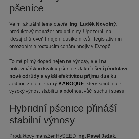
pšenice
Velmi aktuální téma otevřel
Ing. Luděk Novotný
,
produktový manažer pro obilniny. Upozornil na
klesající úroveň hnojení dusíkem kvůli legislativním
omezením a rostoucím cenám hnojiv v Evropě.
To má přímý dopad nejen na výnosy, ale i na
potravinářskou kvalitu pšenice. Jako řešení
představil
nové odrůdy s vyšší efektivitou příjmu dusíku
.
Jednou z nich je
raný
KAROQUE
, který kombinuje
vysoký výnos, stabilitu a odolnost vůči suchu i stresu.
Hybridní pšenice přináší
stabilní výnosy
Produktový manažer HySEED
Ing. Pavel Ježek,