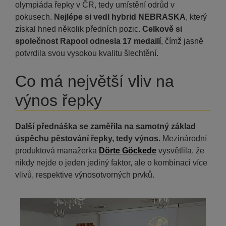
olympiáda řepky v ČR, tedy umístění odrůd v
pokusech.
Nejlépe si vedl hybrid NEBRASKA
, který
získal hned několik předních pozic.
Celkově si
společnost Rapool odnesla 17 medailí
, čímž jasně
potvrdila svou vysokou kvalitu šlechtění.
Co má největší vliv na
výnos řepky
Další přednáška se zaměřila na samotný základ
úspěchu pěstování řepky, tedy výnos.
Mezinárodní
produktová manažerka
Dörte Göckede
vysvětlila, že
nikdy nejde o jeden jediný faktor, ale o kombinaci více
vlivů, respektive výnosotvorných prvků.