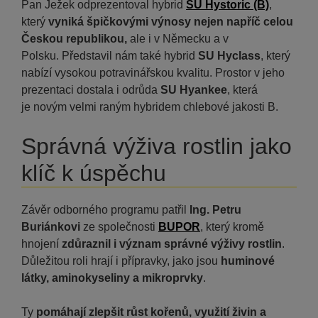
Pan Ježek odprezentoval hybrid
SU Hystoric (B)
,
který
vyniká špičkovými výnosy nejen napříč celou
Českou republikou,
ale i v Německu a v
Polsku. Představil nám také hybrid
SU Hyclass
, který
nabízí vysokou potravinářskou kvalitu. Prostor v jeho
prezentaci dostala i odrůda
SU Hyankee
, která
je novým velmi raným hybridem chlebové jakosti B.
Správná výživa rostlin jako
klíč k úspěchu
Závěr odborného programu patřil
Ing. Petru
Buriánkovi
ze společnosti
BUPOR
, který kromě
hnojení
zdůraznil i význam správné výživy rostlin
.
Důležitou roli hrají i přípravky, jako jsou
huminové
látky, aminokyseliny a mikroprvky
.
Ty
pomáhají zlepšit růst kořenů, využití živin a