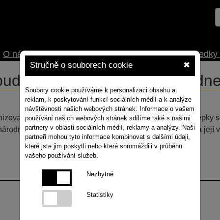
O nás
Aktuality
Stáhnout
Video
Mořidla
Výsledky
Stručně o souborech cookie
✖
bude konat v roce 2023 v Sydn
Soubory cookie používáme k personalizaci obsahu a
reklam, k poskytování funkcí sociálních médií a k analýze
návštěvnosti našich webových stránek. Informace o vašem
nizovaný výborem pro inovace v pěstování ozimé a jarní řepky se
používání našich webových stránek sdílíme také s našimi
partnery v oblasti sociálních médií, reklamy a analýzy. Naši
národní konference o řepce zaměřená na produkci řepky a její v
partneři mohou tyto informace kombinovat s dalšími údaji,
které jste jim poskytli nebo které shromáždili v průběhu
vašeho používání služeb.
Nezbytné
Statistiky